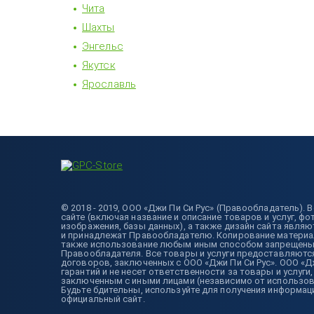
Чита
Шахты
Энгельс
Якутск
Ярославль
© 2018 - 2019, ООО «Джи Пи Си Рус» (Правообладатель).
сайте (включая название и описание товаров и услуг, фо
изображения, базы данных), а также дизайн сайта явля
и принадлежат Правообладателю. Копирование материало
также использование любым иным способом запрещены 
Правообладателя. Все товары и услуги предоставляютс
договоров, заключенных с ООО «Джи Пи Си Рус». ООО «Д
гарантий и не несет ответственности за товары и услуги
заключенным с иными лицами (независимо от использова
Будьте бдительны, используйте для получения информаци
официальный сайт.