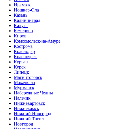
Иркутск
Йошкар-Ола
Казань
Калининград
Калуга
Кемерово
Киров
Комсомольск-на-Амуре
Кострома
Краснодар
Красноярск
Курган
Курск
Липецк
Магнитогорск
Махачкала
Мурманск
Набережные Челны
Нальчик
Нижневартовск
Нижнекамск
Нижний Новгород
Нижний Тагил
Новгород