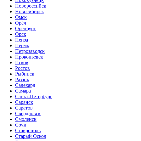
Новокузнецк
Новороссийск
Новосибирск
Омск
Орёл
Оренбург
Орск
Пенза
Пермь
Петрозаводск
Прокопьевск
Псков
Ростов
Рыбинск
Рязань
Салехард
Самара
Санкт-Петербург
Саранск
Саратов
Свердловск
Смоленск
Сочи
Ставрополь
Старый Оскол