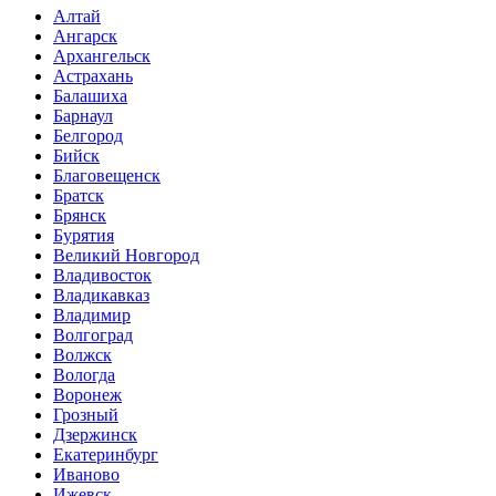
Алтай
Ангарск
Архангельск
Астрахань
Балашиха
Барнаул
Белгород
Бийск
Благовещенск
Братск
Брянск
Бурятия
Великий Новгород
Владивосток
Владикавказ
Владимир
Волгоград
Волжск
Вологда
Воронеж
Грозный
Дзержинск
Екатеринбург
Иваново
Ижевск