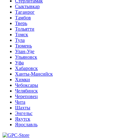
Стерлитамак
Сыктывкар
Таганрог
Тамбов
Тверь
Тольятти
Томск
Тула
Тюмень
Улан-Уде
Ульяновск
Уфа
Хабаровск
Ханты-Мансийск
Химки
Чебоксары
Челябинск
Череповец
Чита
Шахты
Энгельс
Якутск
Ярославль