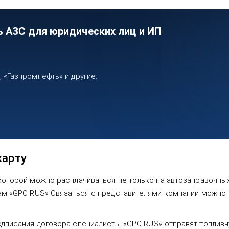
ь АЗС для юридических лиц и ИП
«Газпромнефть» и другие.
карту
которой можно расплачиваться не только на автозаправочных 
там «GPC RUS» Связаться с представителями компании можно 
дписания договора специалисты «GPC RUS» отправят топливну