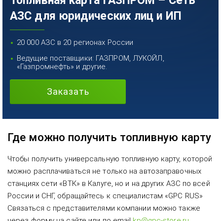
Топливная карта ГАЗПРОМ – Сеть
АЗС для юридических лиц и ИП
20 000 АЗС в 20 регионах России
Ведущие поставщики: ГАЗПРОМ, ЛУКОЙЛ,
«Газпромнефть» и другие.
Заказать
Где можно получить топливную карту
Чтобы получить универсальную топливную карту, которой
можно расплачиваться не только на автозаправочных
станциях сети «ВТК» в Калуге, но и на других АЗС по всей
России и СНГ, обращайтесь к специалистам «GPC RUS»
Связаться с представителями компании можно также
через форму на сайте или по email
kp@gpc-store.ru
.