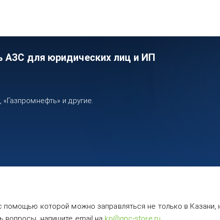
ь АЗС для юридических лиц и ИП
«Газпромнефть» и другие.
с помощью которой можно заправляться не только в Казани, н
ь вопросы, напишите email на
kp@gpc-store.ru
.