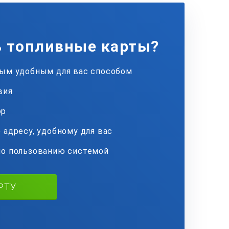
ь топливные карты?
бым удобным для вас способом
вия
ор
 адресу, удобному для вас
по пользованию системой
РТУ