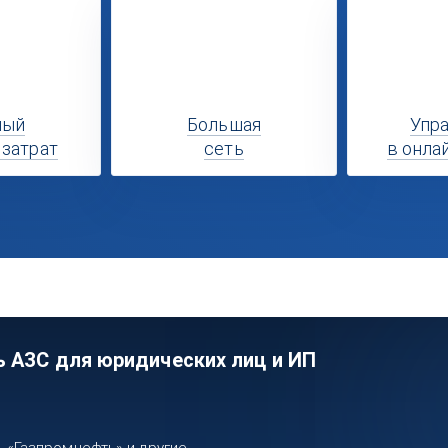
ный
Большая
Упр
 затрат
сеть
в онла
ь АЗС для юридических лиц и ИП