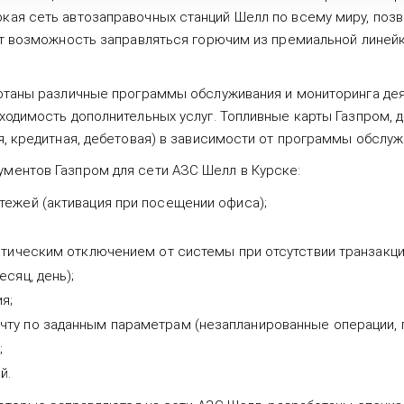
ая сеть автозаправочных станций Шелл по всему миру, позв
ет возможность заправляться горючим из премиальной линей
ботаны различные программы обслуживания и мониторинга де
ходимость дополнительных услуг. Топливные карты Газпром, 
, кредитная, дебетовая) в зависимости от программы обслуж
ментов Газпром для сети АЗС Шелл в Курске:
тежей (активация при посещении офиса);
атическим отключением от системы при отсутствии транзакци
сяц, день);
я;
чту по заданным параметрам (незапланированные операции, 
;
й.