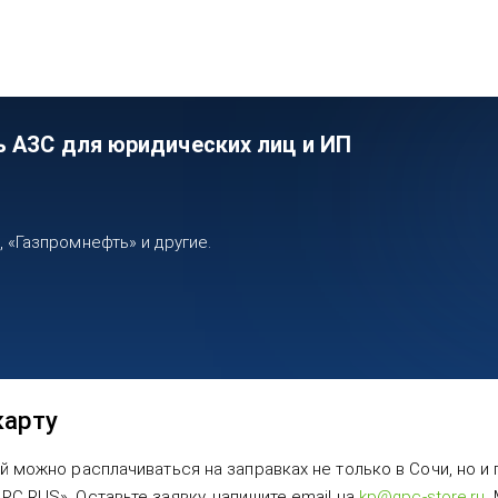
ь АЗС для юридических лиц и ИП
«Газпромнефть» и другие.
карту
й можно расплачиваться на заправках не только в Сочи, но и
C RUS». Оставьте заявку, напишите email на
kp@gpc-store.ru
.