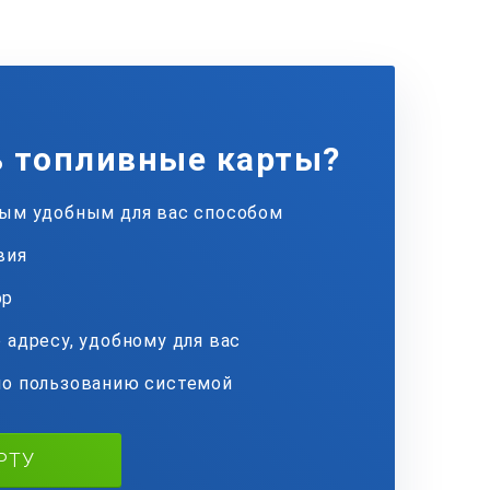
ь топливные карты?
бым удобным для вас способом
вия
ор
 адресу, удобному для вас
по пользованию системой
РТУ