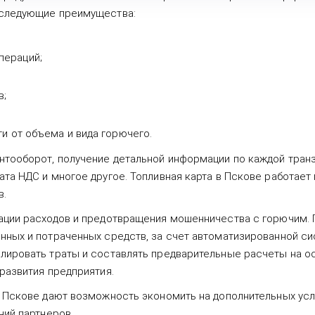
 следующие преимущества:
пераций;
в;
ти от объема и вида горючего.
нтооборот, получение детальной информации по каждой транз
та НДС и многое другое. Топливная карта в Пскове работает
в.
ации расходов и предотвращения мошенничества с горючим. 
нных и потраченных средств, за счет автоматизированной си
лировать траты и составлять предварительные расчеты на о
развития предприятия.
 Пскове дают возможность экономить на дополнительных услуг
ний партнеров.