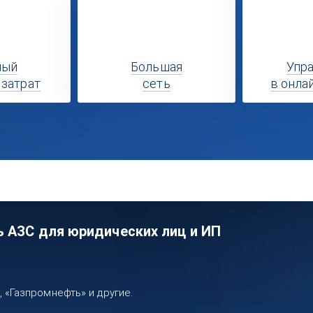
ный
Большая
Упр
 затрат
сеть
в онла
ь АЗС для юридических лиц и ИП
«Газпромнефть» и другие.