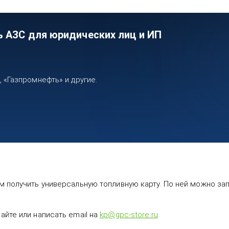
ь АЗС для юридических лиц и ИП
«Газпромнефть» и другие.
 получить универсальную топливную карту. По ней можно запр
йте или написать email на
kp@gpc-store.ru
.