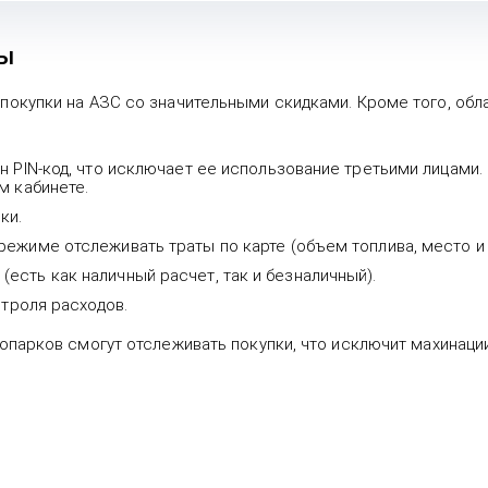
ты
окупки на АЗС со значительными скидками. Кроме того, обл
н PIN-код, что исключает ее использование третьими лицами.
м кабинете.
ки.
ежиме отслеживать траты по карте (объем топлива, место и 
сть как наличный расчет, так и безналичный).
нтроля расходов.
опарков смогут отслеживать покупки, что исключит махинаци