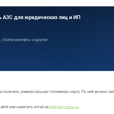
ь АЗС для юридических лиц и ИП
«Газпромнефть» и другие.
 получить универсальную топливную карту. По ней можно запр
йте или написать email на
kp@gpc-store.ru
.