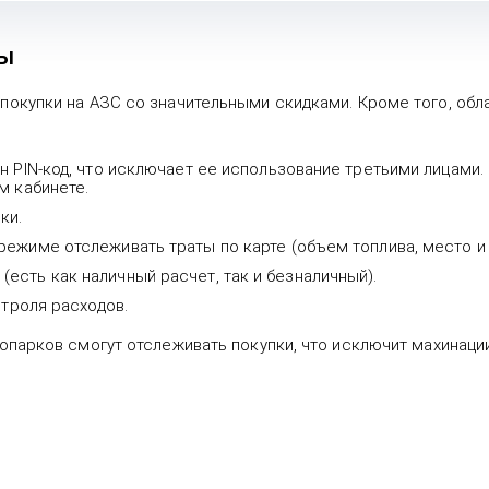
ты
окупки на АЗС со значительными скидками. Кроме того, обл
н PIN-код, что исключает ее использование третьими лицами.
м кабинете.
ки.
ежиме отслеживать траты по карте (объем топлива, место и 
сть как наличный расчет, так и безналичный).
нтроля расходов.
опарков смогут отслеживать покупки, что исключит махинаци