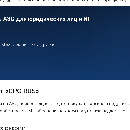
ь АЗС для юридических лиц и ИП
«Газпромнефть» и другие.
т «GPC RUS»
а на АЗС, позволяющие выгодно покупать топливо в ведущих к
 особенностях. Мы обеспечиваем круглосуточную поддержку н
обное время.