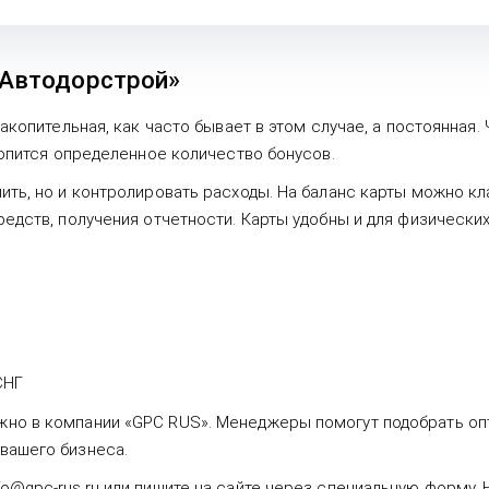
«Автодорстрой»
накопительная, как часто бывает в этом случае, а постоянная.
копится определенное количество бонусов.
ить, но и контролировать расходы. На баланс карты можно кла
редств, получения отчетности. Карты удобны и для физических
СНГ
но в компании «GPC RUS». Менеджеры помогут подобрать опт
вашего бизнеса.
o@gpc-rus.ru или пишите на сайте через специальную форму. 