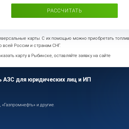
РАССЧИТАТЬ
версальные карты. С их помощью можно приобретать топливо 
по всей России и странам СНГ.
азать карту в Рыбинске, оставляйте заявку на сайте
ь АЗС для юридических лиц и ИП
«Газпромнефть» и другие.