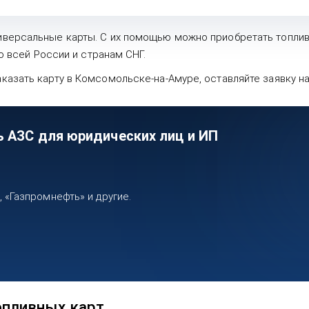
версальные карты. С их помощью можно приобретать топливо 
по всей России и странам СНГ.
азать карту в Комсомольске-на-Амуре, оставляйте заявку на
ь АЗС для юридических лиц и ИП
«Газпромнефть» и другие.
опливных карт